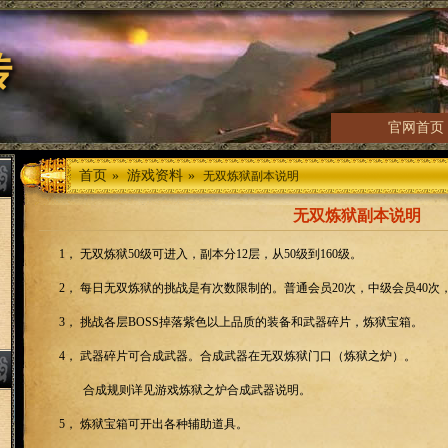
传
官网首页
首页
»
游戏资料
»
无双炼狱副本说明
无双炼狱副本说明
1， 无双炼狱
50
级可进入，副本分
12
层，从
50
级到
160
级。
2， 每日无双炼狱的挑战是有次数限制的。普通会员
20
次，中级会员
40
次
3， 挑战各层
BOSS
掉落紫色以上品质的装备和武器碎片，炼狱宝箱。
4， 武器碎片可合成武器。合成武器在无双炼狱门口（炼狱之炉）。
合成规则详见游戏炼狱之炉合成武器说明。
5， 炼狱宝箱可开出各种辅助道具。