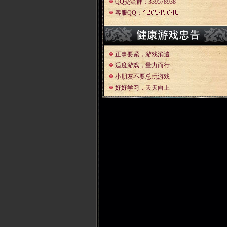
QQ交流群：339578938
客服QQ：
正事要紧，游戏消遣
适度游戏，量力而行
小朋友不要总玩游戏
好好学习，天天向上