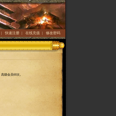
|
快速注册
|
在线充值
|
修改密码
，
高级会员
60
次。