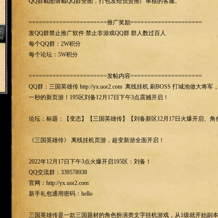
QQ群截图请截QQ群全图，打包发给负责推广审核的客服。
=======================推广奖励=====================
发QQ群禁止推广软件 禁止非游戏QQ群 群人数过百人
每个QQ群：2W积分
每个论坛：5W积分
=======================发帖内容=====================
QQ群：三国英雄传 http://yx.uor2.com 离线挂机 刷BOSS 打城池做
一秒的新页游！195区刘备12月17日下午3点震撼开启！
论坛：标题：【变态】【三国英雄传】【刘备新区12月17日火爆开启、
《三国英雄传》 离线挂机页游，超变新游全面开启！
2022年12月17日下午3点火爆开启195区：刘备！
QQ交流群：339578938
官网：http://yx.uor2.com
新手礼包通用密码：hello
三国英雄传是一款三国题材的角色扮演类文字挂机游戏，从1级就开始副本