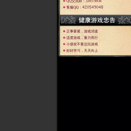
QQ交流群：339578938
客服QQ：
正事要紧，游戏消遣
适度游戏，量力而行
小朋友不要总玩游戏
好好学习，天天向上