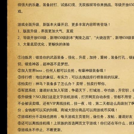
得强大的乐趣。装备好打、试炼幻境、无双炼狱等你来挑战。等级开放65
戏。
游戏全面升级、新版本火爆开启、更多丰富内容即将登场！
1、版面升级，界面更加大气、直观
2、等级开放650级，新增650级剧本“夷陵之战”、“火烧连营”，新增650级
3、大量底层优化，更畅快的体验
①冶炼房：锻造你的武器装备，强化，升星，加持，重铸，装备打孔，镶
切。锻造神器，超神器不是梦想。
②加入世界boss，任何人都可以去抢，有爆神级装备哦！
③排行榜：地位的象征。有实力，可以去挑战排行榜靠前的玩家。
④拍卖行：神马？装备多了怎么办？ 卖呀，拍卖行帮你。
⑤军团系统：邀请好友加入军团，争霸天下，打城池，夺功勋，升官职，
⑥升级慢？NO,我们这是文字挂机游戏，打开网页自动杀怪，管都不用管
不会被误卖哦。还有VIP离线挂机，挂一夜，哇，第二天都这么高级别了
分，金钱都可以买的到哦。商城大部分商品可以用游戏币买哦！
⑦游戏积分不花钱也拥有，每天游戏主页签到，做任务，发帖，邀请好友
⑧还可以离线挂机哦！上班族的首选网页文字游戏！你们还在等什么，抓
⑨游戏永不停止、不断更新。